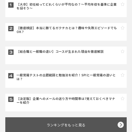
【大卒】初任給ってどれくらいが平均なの？～平均年収を基準に企業
を探そう～
【徹底検証】本当に勝てるガクチカとは？趣味や失敗エピソードでも
OK？
【総合職と一般職の違い】コースが生まれた理由を徹底解説
一般常識テストの出題範囲と勉強法を紹介！SPIと一般常識の違いと
は？
【決定版】企業へのメールの送り方や時間帯は?覚えておくべきマナ
ーを紹介
ランキングをもっと見る