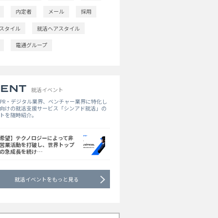
内定者
メール
採用
スタイル
就活ヘアスタイル
電通グループ
就活イベント
PR・デジタル業界、ベンチャー業界に特化し
向けの就活支援サービス「シンアド就活」の
トを随時紹介。
希望】テクノロジーによって非
営業活動を打破し、世界トップ
の急成長を続け…
就活イベントをもっと見る