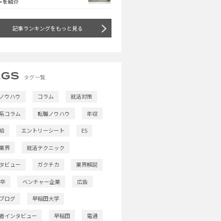
ーを紹介
記事
ランキングをもっと見る
タグ一覧
ノウハウ
コラム
就活対策
系コラム
転職ノウハウ
年収
給
エントリーシート
ES
業界
就活テクニック
タビュー
ガクチカ
業界解説
9卒
ベンチャー企業
広告
ブログ
早稲田大学
者インタビュー
早稲田
電通