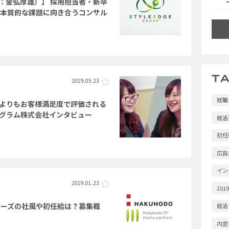
：金弘厚雄）】 採用担当者・新卒
の本質的な課題に向き合うコンサル
2019.05.23
就職
よりもお客様満足度で評価される
グラム株式会社インタビュー
就活
初任
広告
イン
2019.01.23
201
ナーズの社風や初任給は？募集概
就活
内定