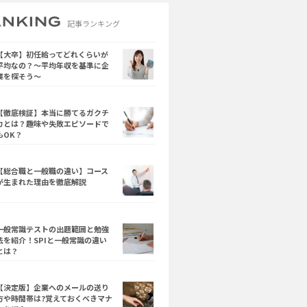
記事ランキング
【大卒】初任給ってどれくらいが
平均なの？～平均年収を基準に企
業を探そう～
【徹底検証】本当に勝てるガクチ
カとは？趣味や失敗エピソードで
もOK？
【総合職と一般職の違い】コース
が生まれた理由を徹底解説
一般常識テストの出題範囲と勉強
法を紹介！SPIと一般常識の違い
とは？
【決定版】企業へのメールの送り
方や時間帯は?覚えておくべきマナ