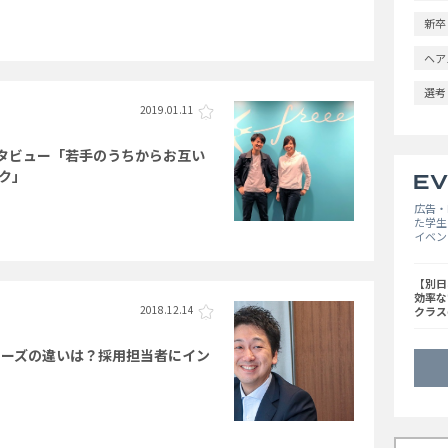
新卒
ヘア
選考
2019.01.11
ンタビュー「若手のうちからお互い
ク」
広告・
た学生
イベン
【別日
効率な
2018.12.14
クラス
ナーズの違いは？採用担当者にイン