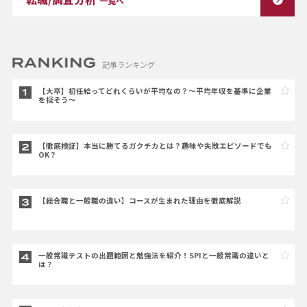
一覧へ
記事ランキング
【大卒】初任給ってどれくらいが平均なの？～平均年収を基準に企業
を探そう～
【徹底検証】本当に勝てるガクチカとは？趣味や失敗エピソードでも
OK？
【総合職と一般職の違い】コースが生まれた理由を徹底解説
一般常識テストの出題範囲と勉強法を紹介！SPIと一般常識の違いと
は？