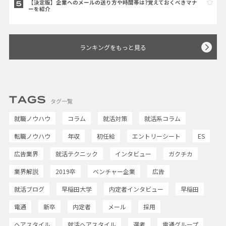
【決定版】企業へのメールの送り方や時間帯は?覚えておくべきマナ
ーを紹介
ランキングをもっと見る
タグ一覧
就職ノウハウ
コラム
就活対策
就活系コラム
転職ノウハウ
年収
初任給
エントリーシート
ES
広告業界
就活テクニック
インタビュー
ガクチカ
業界解説
2019卒
ベンチャー企業
広告
就活ブログ
早稲田大学
内定者インタビュー
早稲田
電通
新卒
内定者
メール
採用
ヘアスタイル
就活ヘアスタイル
選考
電通グループ