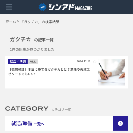
ホーム
>
「ガクチカ」の検索結果
ガクチカ
の記事一覧
1件の記事が見つかりました
就活／準備
2024.12.18
【徹底検証】本当に勝てるガクチカとは？趣味や失敗エ
ピソードでもOK？
カテゴリ一覧
就活/準備
一覧へ