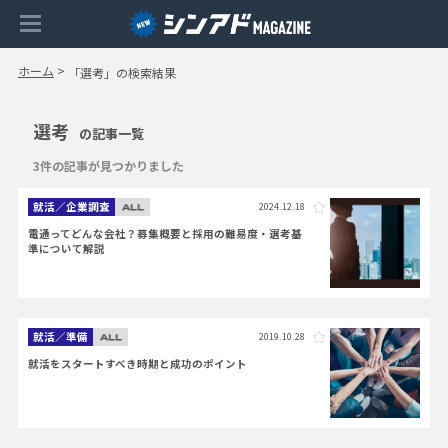
ホーム
>
「選考」の検索結果
選考
の記事一覧
3件の記事が見つかりました
就活／企業調査
2024.12.18
電通ってどんな会社？募集概要と採用の難易度・選考基
準について解説
就活／準備
2019.10.28
就活をスタートすべき時期と成功のポイント