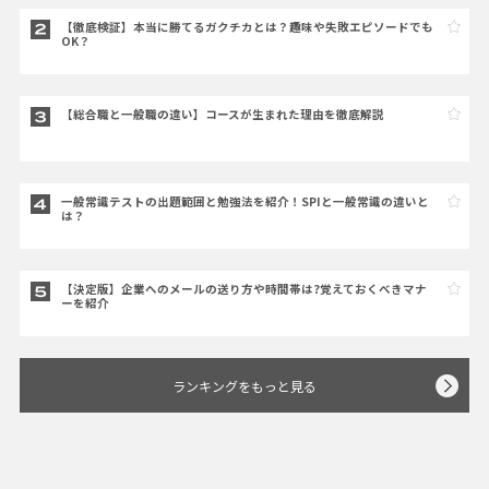
【徹底検証】本当に勝てるガクチカとは？趣味や失敗エピソードでも
OK？
【総合職と一般職の違い】コースが生まれた理由を徹底解説
一般常識テストの出題範囲と勉強法を紹介！SPIと一般常識の違いと
は？
【決定版】企業へのメールの送り方や時間帯は?覚えておくべきマナ
ーを紹介
ランキングをもっと見る