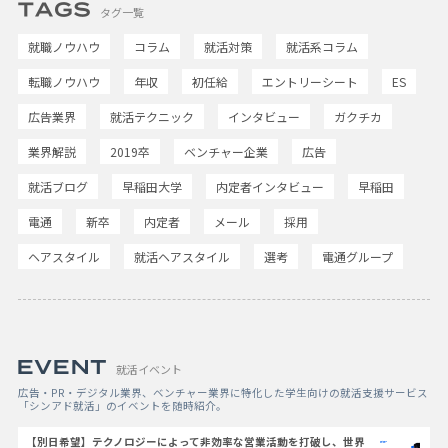
タグ一覧
就職ノウハウ
コラム
就活対策
就活系コラム
転職ノウハウ
年収
初任給
エントリーシート
ES
広告業界
就活テクニック
インタビュー
ガクチカ
業界解説
2019卒
ベンチャー企業
広告
就活ブログ
早稲田大学
内定者インタビュー
早稲田
電通
新卒
内定者
メール
採用
ヘアスタイル
就活ヘアスタイル
選考
電通グループ
就活イベント
広告・PR・デジタル業界、ベンチャー業界に特化した学生向けの就活支援サービス
「シンアド就活」のイベントを随時紹介。
【別日希望】テクノロジーによって非効率な営業活動を打破し、世界