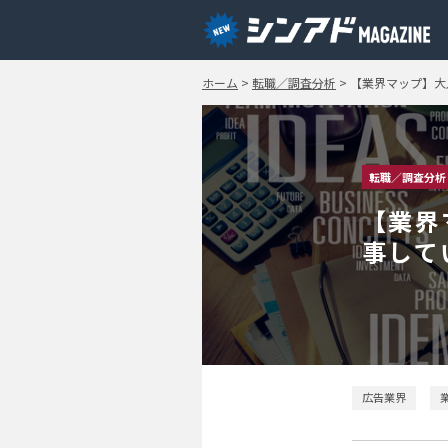
ホーム
>
転職／調査分析
>
【業界マップ】大
転職／調査分析
【業界
事して
広告業界