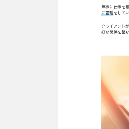
無事に仕事を
に管理
をして
クライアント
好な関係を築