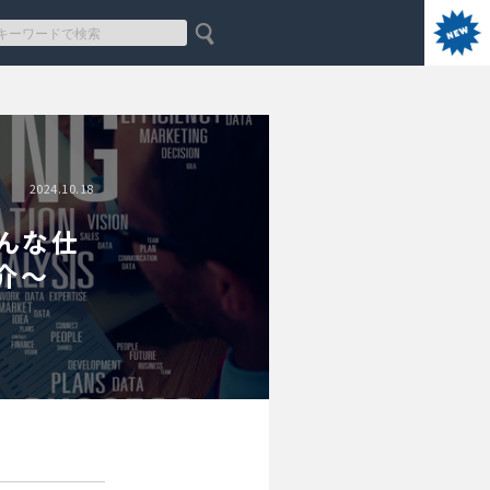
2024.10.18
んな仕
介～