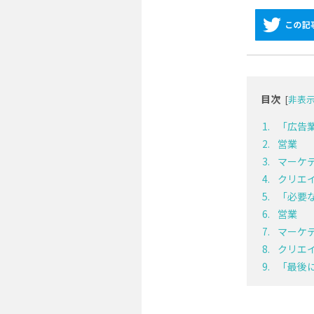
目次
[
非表
「広告
営業
マーケ
クリエ
「必要
営業
マーケ
クリエ
「最後