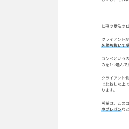
仕事の受注の
クライアント
を勝ち抜いて
コンペという
のを1つ選んで
クライアント
で比較した上
ります。
営業は、この
やプレゼン
な