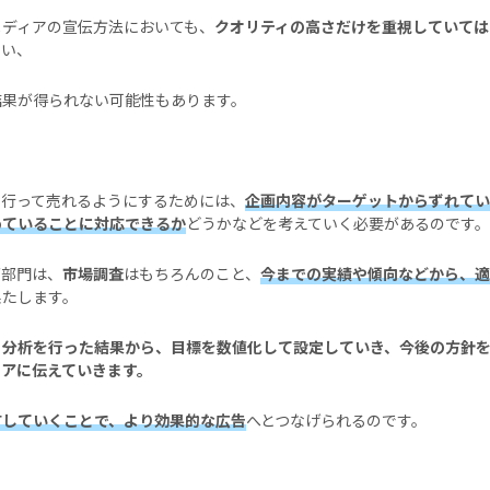
メディアの宣伝方法においても、
クオリティの高さだけを重視していては
まい、
結果が得られない可能性もあります。
を行って売れるようにするためには、
企画内容がターゲットからずれてい
めていることに対応できるか
どうかなどを考えていく必要があるのです。
グ部門は、
市場調査
はもちろんのこと、
今までの実績や傾向などから、適
果たします。
と分析を行った結果から、目標を数値化して設定していき、今後の方針
ィアに伝えていきます。
有していくことで、より効果的な広告
へとつなげられるのです。