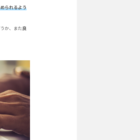
進められるよう
どうか、また
良