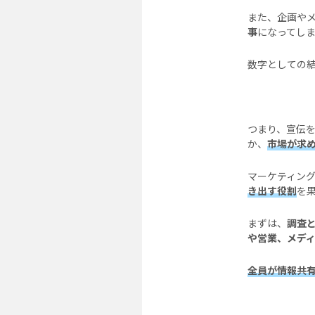
また、企画や
事
になってし
数字としての
つまり、宣伝
か、
市場が求
マーケティン
き出す役割
を
まずは、
調査
や営業、メデ
全員が情報共