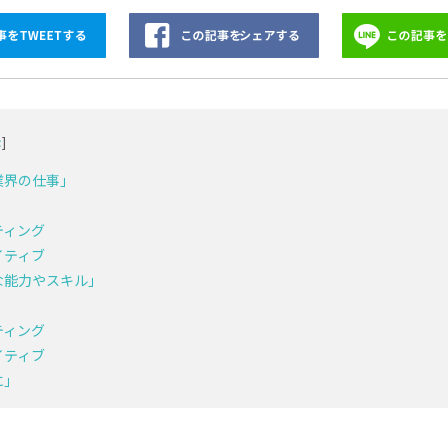
示
]
業界の仕事」
ティング
イティブ
な能力やスキル」
ティング
イティブ
に」