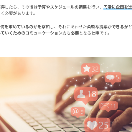
獲得したら、その後は
予算やスケジュールの調整
を行い、
円滑に企画を
いく必要があります。
が
何を求めているのかを察知
し、それにあわせた
柔軟な提案ができるか
いていくためのコミュニケーション力も必要
となる仕事です。