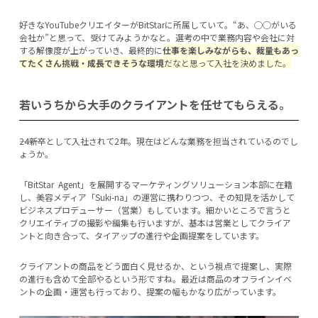
好きなYouTubeクリエイターがBitStarに所属していて。“あ、◯◯がいる
会社か”と思って、受けてみようかなと。選考の中で業務内容や会社に対
する解像度が上がっていき、最終的に
仕事を楽しみながらも、裁量もあっ
てたくさん挑戦・成長できそうな環境
だなと思って入社を決めました。
若いうちから大手のクライアントを任せてもらえる。
―――24新卒として入社されて2年。現在はどんな業務を担当されているのでし
ょうか。
「BitStar Agent」を展開するマーケティングソリューション本部に在籍
し、美容メディア「Suki-na」の運営に携わりつつ、その知見を活かして
ビジネスプロデューサー（営業）もしています。細かいところで言うと
クリエイティブの撮影や編集も行いますが、基本は営業としてクライア
ントと向き合って、タイアップの進行や企画提案をしています。
クライアントの商品をどう面白く見せるか、という視点で提案し、実際
の進行も含めて全部やるという形ですね。最近は商品のオフラインイベ
ントの企画・運営も行っており、提案の幅もかなり広がっています。