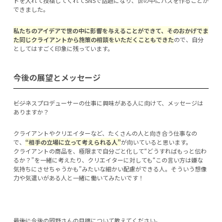
ドを入れて投稿してくれてSNSで話題になり、世の中にバズを作ることが
できました。
私たちのアイデアで世の中に影響を与えることができて、そのおかげでま
た同じクライアントから施策の相談をいただくこともできた
ので、自分
としてはすごく印象に残っています。
今後の展望とメッセージ
―――ビジネスプロデューサーの仕事に興味がある人に向けて、メッセージは
ありますか？
クライアントやクリエイターなど、たくさんの人と向き合う仕事なの
で、
“相手の立場に立って考えられる人”
が向いていると思います。
クライアントの商品を、極限まで自分ごと化して“どうすればもっと伝わ
るか？”を一緒に考えたり、クリエイターに対しても“この言い方は嫌な
気持ちにさせちゃうかも”みたいな細かい配慮ができる人。そういう想像
力や気遣いがある人と一緒に働いてみたいです！
―――最後に今後の岡野さんの目標について教えてください。