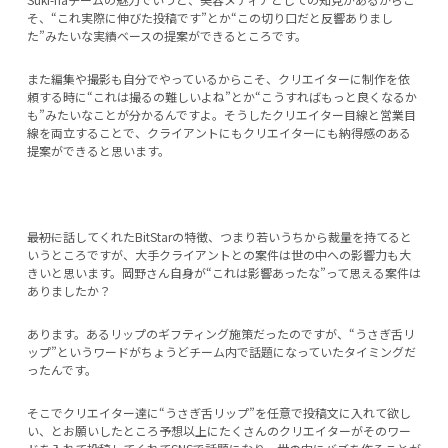
そ、“これ実際に伸びた投稿です”とか“この切り口だと反響ありまし
た”みたいな実績ベースの提案ができるところです。
また編集や撮影も自分でやっているからこそ、クリエイターに制作を依
頼する時に“これは撮るの難しいよね”とか“こうすればもっと良くなるか
も”みたいなことが分かるんですよ。そうしたクリエイター目線と営業目
線を両立することで、クライアントにもクリエイターにも納得感のある
提案ができると思います。
―――最初に話してくれたBitStarの特徴、つまり若いうちから裁量を持てると
いうところですが、大手クライアントとの案件は世の中への影響力も大
きいと思います。岡野さん自身が“これは影響あったな”って思える案件は
ありましたか？
あります。あるリップのギフティング施策だったのですが、“うさぎ舌リ
ップ”というワードがちょうどチーム内で話題になっていたタイミングだ
ったんです。
そこでクリエイター達に“うさぎ舌リップ”を任意で投稿文に入れて欲し
い、とお願いしたところ予想以上にたくさんのクリエイターがそのワー