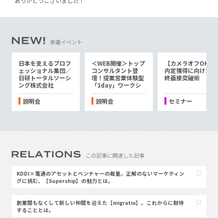
ありがとうございました！
新着イベント
日本を支えるプロフ
＜WEB開催＞トップ
【カメラオフOK】
ェッショナル集団／
コンサルタント登
内定獲得に向けた最
日研トータルソーシ
壇！提案営業体験型
終面接突破術
ング株式会社
「1day」ワークシ
ョップ！』／ギブク
リエーション株式会
説明会
説明会
セミナー
社
この記事に関連した記事
KDDI×電通のアセットとベンチャーの裁量。正解のないマーケティン
グに挑む、【Supership】の魅力とは。
創業間もなくして新しい仲間を迎えた【migratio】。これからに期待
することとは。