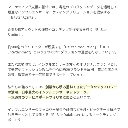
マーケティング支援の領域では、当社のプロダクトやデータを活用して、
最適なインフルエンサーマーケティングソリューションを提供する
「BitStar Agent」、
企業SNSアカウントの運用やコンテンツ制作支援を行う「BitStar
Studio」、
約500名のクリエイターが所属する「BitStar Production」「OOO
Entertainment」という２つのプロダクションの運営を行なっています。
またP2C領域では、インフルエンサーの方々のオリジナルブランドとし
て美容やファッション製品を中心に約20ブランドを展開。商品企画から
製造、販売までを一気通貫でサポートしています。
私たちの強みとしては、
創業から積み重ねてきたデータやテクノロジー
の活用、日本最大のインフルエンサーネットワーク、
一気通貫のサービスポートフォリオにある
と思います。
インフルエンサーのフォロワー属性や評価などをAI・ビッグデータ解析で
独自データとして提供する「BitStar Database」によるマーケティングサ
ポートや、