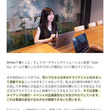
―――BitStarで働くこと、そしてマーケティングソリューション本部「Suki-
na」チームで働くことのやりがいや魅力について教えてください。
まずBitStarという点では、
若いうちから大手のクライアントと向き合っ
て提案できる
というのがすごく大きいです。私はまだ新卒2年目ですが、
入社して半年後には社会人になる前から名前を聞いたことのあるような
大きなクライアントさんと直接やりとりするようになり、
今では提案・
タイアップの進行・イベントの企画運営などを任されたりしています。
これは普通の会社ではなかなか経験できないと思います。
Suki-naチームの魅力でいうと、美容メディアとしての知見があるからこ