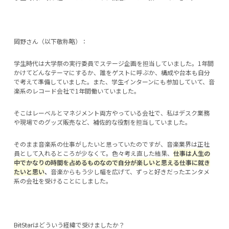
岡野さん（以下敬称略）：
学生時代は大学祭の実行委員でステージ企画を担当していました。1年間
かけてどんなテーマにするか、誰をゲストに呼ぶか、構成や台本も自分
で考えて準備していました。また、学生インターンにも参加していて、音
楽系のレコード会社で1年間働いていました。
そこはレーベルとマネジメント両方やっている会社で、私はデスク業務
や現場でのグッズ販売など、補佐的な役割を担当していました。
そのまま音楽系の仕事がしたいと思っていたのですが、音楽業界は正社
員として入れるところが少なくて。色々考え直した結果、
仕事は人生の
中でかなりの時間を占めるものなので自分が楽しいと思える仕事に就き
たいと思い
、
音楽からもう少し幅を広げて、ずっと好きだったエンタメ
系の会社を受けることにしました。
―――BitStarはどういう経緯で受けましたか？