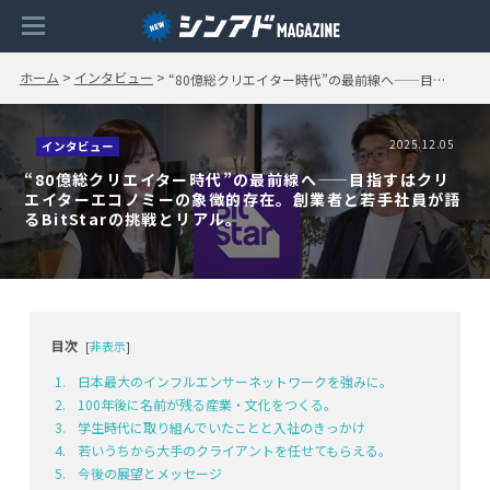
ホーム
>
インタビュー
>
“80億総クリエイター時代”の最前線へ——目指すはクリエイターエコノミーの象徴的存在。創業者と若手社員が語るBitStarの挑戦とリアル。
2025.12.05
インタビュー
“80億総クリエイター時代”の最前線へ——目指すはクリ
エイターエコノミーの象徴的存在。創業者と若手社員が語
るBitStarの挑戦とリアル。
目次
[
非表示
]
日本最大のインフルエンサーネットワークを強みに。
100年後に名前が残る産業・文化をつくる。
学生時代に取り組んでいたことと入社のきっかけ
若いうちから大手のクライアントを任せてもらえる。
今後の展望とメッセージ