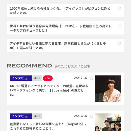
1000 年成長し続ける会社をつくる。【アイグッズ】がビジョンに込め
た想いとは。
世界を舞台に戦う総合広告代理店【CIRCUS】。少数精鋭で生み出すト
ータルプロデュースとは？
アイデアを新しい価値に変える仕事。新卒採用１期生が【くらしラ
ボ】を選んだ理由とは。
あなたにおススメの記事
インタビュー
2026.07.22
NEW!
KDDI×電通のアセットとベンチャーの裁量。正解のな
いマーケティングに挑む、【Supership】の魅力と
は。
インタビュー
2026.03.26
創業間もなくして新しい仲間を迎えた【migratio】。
これからに期待することとは。