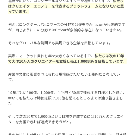
裾野が広がり、ロングテールなクリエイターが増えていく中で、
私たち
はクリエイターエコノミーを代表するプラットフォームになりたいと思
っています。
例えばロングテールなeコマースの分野では楽天やAmazonが代表的です
が、同じようにこの分野ではBitStarが象徴的な存在になっていきたい。
それをグローバルな範囲でも実現できる企業を目指しています。
実際にマーケット自体も年々大きくなっている中で、
私たちは次の10年
で大体10万人のクリエイターを支援し売上1,000億円を目指しています。
産業や文化に影響を与えられる規模感はだいたい１兆円だと考えてい
て。
10年ごとに100億、1,000億、１兆円と30年で達成する目標とした時に、
幸いにも私たちは時価総額で100億を超えるところまでは辿り着きまし
た。
そして次の10年で1,000億という目標を達成するには10万人のクリエイ
ターを支援できれば達成できそうだと。
そのためにもAIテクノロジーを活用したソリューション開発には、引き続