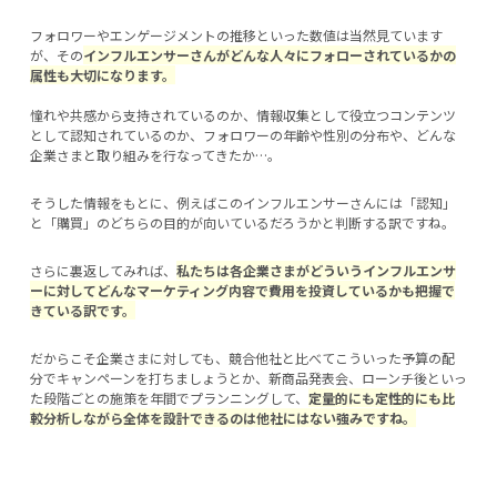
フォロワーやエンゲージメントの推移といった数値は当然見ています
が、その
インフルエンサーさんがどんな人々にフォローされているかの
属性も大切になります。
憧れや共感から支持されているのか、情報収集として役立つコンテンツ
として認知されているのか、フォロワーの年齢や性別の分布や、どんな
企業さまと取り組みを行なってきたか…。
そうした情報をもとに、例えばこのインフルエンサーさんには「認知」
と「購買」のどちらの目的が向いているだろうかと判断する訳ですね。
さらに裏返してみれば、
私たちは各企業さまがどういうインフルエンサ
ーに対してどんなマーケティング内容で費用を投資しているかも把握で
きている訳です。
だからこそ企業さまに対しても、競合他社と比べてこういった予算の配
分でキャンペーンを打ちましょうとか、新商品発表会、ローンチ後といっ
た段階ごとの施策を年間でプランニングして、
定量的にも定性的にも比
較分析しながら全体を設計できるのは他社にはない強みですね。