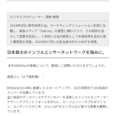
ビジネスプロデューサー 岡野 樹璃
2024年4月に新卒採用入社。マーケティングソリューション本部に在
籍し、美容メディア「Suki-na」の運営に携わりつつ、その知見を活
かして営業を担当し、１年目には社内表彰として中途採用を含めた新
人優秀賞を受賞。2025年の7月には全社員の中からMVPを受賞。
日本最大のインフルエンサーネットワークを強みに。
―――まずはBitStarの事業について、簡単にご説明いただけますでしょうか。
渡邉​さん（以下敬称略）：
BitStarは2014年に創業したスタートアップで、2025年現在で200名弱の
メンバーが在籍しています。
主に独自のデータベースやテクノロジーを活用したインフルエンサーマー
ケティングプラットフォームを中心に、エージェンシーやプロダクショ
ン、コンテンツスタジオ、さらにはP2Cビジネスなど様々な事業を展開し
ています。