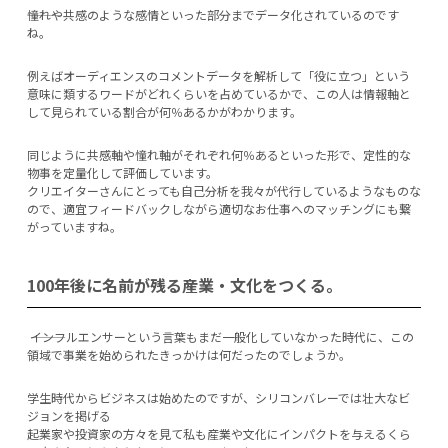
―――憧れや共感のような感情といった部分までデータ化されているのです
ね。
例えばオーディエンスのコメントデータを解析して「役に立つ」という
意味に類するワードがどれくらいを占めているかで、この人は情報軸と
して見られている割合が何％あるかがわかります。
同じように共感軸や憧れ軸がそれぞれ何％あるといった形で、定性的な
物事を定量化して評価しています。
クリエイターさんにとっても自己分析を我々が代行しているようなものな
ので、適宜フィードバックしながら適切なお仕事へのマッチングにも繋
がっていますね。
100年後に名前が残る産業・文化をつくる。
―――インフルエンサーという言葉もまだ一般化していなかった時代に、この
領域で事業を始められたきっかけは何だったのでしょうか。
学生時代からビジネスは始めたのですが、シリコンバレーでは壮大なビ
ジョンを掲げる
起業家や投資家の方々を見て私も産業や文化にインパクトを与えるくら